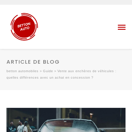
ARTICLE DE BLOG
betton automobiles
>
Guide
>
Vente aux enchères de véhicules :
quelles différences avec un achat en concession ?